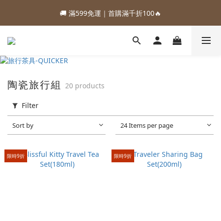
1
2
2
2
6
5
4
2
3
4
4
4
8
7
6
4
3
2
1
:
:
:
0
1
1
1
5
4
3
1
88加購優惠⏰即將結束
🚚 滿599免運｜首購滿千折100🔥
2
3
3
3
7
6
5
3
2
1
0
Days
Hours
Minutes
Seconds
0
0
0
4
3
2
0
1
2
2
2
6
5
4
2
1
0
3
2
1
:
:
:
0
1
1
1
5
4
3
1
88加購優惠⏰即將結束
0
2
1
0
Days
Hours
Minutes
Seconds
0
0
0
4
3
2
0
1
0
3
2
1
0
2
1
0
1
0
陶瓷旅行組
20 products
0
Filter
Sort by
24 Items per page
限時9折
限時9折