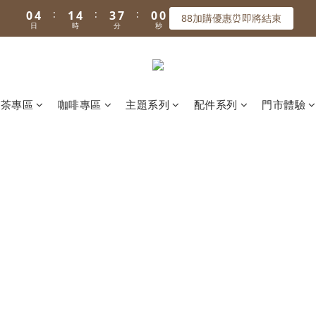
1
1
5
5
2
2
5
5
4
4
7
7
6
6
5
9
6
9
8
:
:
:
:
:
:
0
0
4
4
1
1
4
4
3
3
6
6
5
5
9
9
88加購優惠⏰即將結束
88加購優惠⏰即將結束
4
8
5
8
7
9
日
日
時
時
分
分
秒
秒
3
3
0
0
3
3
2
2
5
5
4
4
8
8
3
7
4
7
6
9
8
2
2
2
2
1
1
4
4
3
3
7
7
🚚 滿599免運｜首購滿千折100🔥
2
6
3
6
5
8
7
1
1
1
1
0
0
3
3
2
2
6
6
1
5
2
5
4
7
6
0
0
0
0
2
2
1
1
5
5
:
:
:
0
4
1
4
3
6
5
9
88加購優惠⏰即將結束
1
1
0
0
4
4
日
時
分
秒
3
0
3
2
5
4
8
茶專區
咖啡專區
主題系列
配件系列
門市體驗
0
0
3
3
2
2
1
4
3
7
2
2
1
1
0
3
2
6
1
1
0
0
2
1
5
0
0
1
0
4
0
3
2
1
0