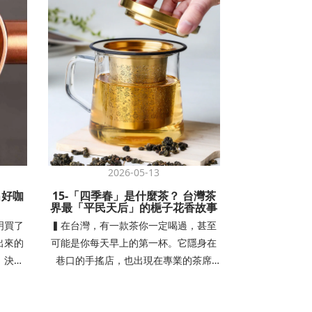
2026-05-13
20
出好咖
15-「四季春」是什麼茶？ 台灣茶
14-為何陶瓷
界最「平民天后」的梔子花香故事
值藏
明買了
▍在台灣，有一款茶你一定喝過，甚至
▍同樣是陶瓷
出來的
可能是你每天早上的第一杯。它隱身在
格有的只要幾
，決定
巷口的手搖店，也出現在專業的茶席
至上萬元？排
那台磨
上；它的價格很親民，香氣卻高雅得讓
正拉開距離的
。咖啡
人驚艷。它就是台灣茶界的傳奇 — 四季
——原料、製