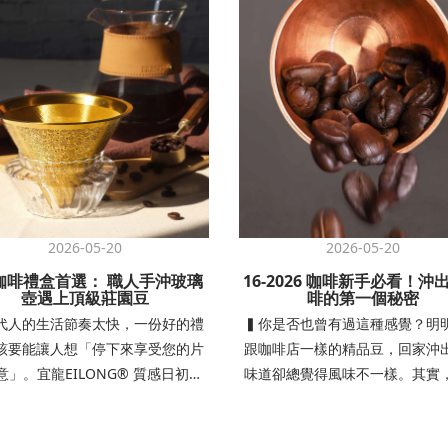
2026-05-20
2026-05-20
-咖啡禮盒首選： 職人手沖玻璃
16-2026 咖啡新手必看！沖
壺遇上頂級莊園豆
啡的第一個秘密
代人的生活節奏太快，一份好的禮
▍你是否也曾有過這種感覺？明
該要能讓人想「停下來享受您的片
跟咖啡店一樣的精品豆，回家沖
意」。宜龍EILONG® 質感日初咖
味道卻總覺得風味不一樣。其實
合禮盒，讓居家或辦公隨時都能沉
咖啡沖泡風味的第一個關鍵，是
完美風味的現磨手沖咖啡時光。專
豆機 — 它決定咖啡豆研磨的粗細