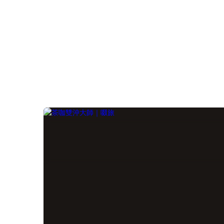
印象中的味道。這時候，開始覺得自己
為想
是否白花錢了？目錄一、沒泡出好茶的
計，
風味，還剩下什麼價值?二、水溫、時間
推
都調整了，還是泡不出茶店試茶的味
味。
道？三、同款高山烏龍茶，為什麼茶店
年的
泡的和自己家泡的差那麼多？四、那資
美學
深茶友都會用什麼茶具呢？五、結語：
啡器
正視選擇「對的茶壺」的重要性一、沒
學四
泡出好茶的風味，還剩下什麼價值?答案
選小
是：剩下的，只剩下茶葉的成本，而不
有
是真正屬於它的價值。高山烏龍最迷人
202
的地方，在於層層綻放的香氣、甘甜的
趨勢
滋味，以及細膩悠長的茶韻。然而，若
迎來
這些特色沒有被完整呈現，再好的茶葉
更代
喝起來也可能平淡無奇，甚至與一般茶
一份
葉沒有太大差異。二、水溫、時間都調
能送
整了，還是泡不出茶店試茶的味道？當
咖
茶湯風味始終不如預期，多數人第一個
壺、