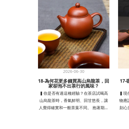
2026-06-30
18-為何花更多錢買高山烏龍茶，回
17
家卻泡不出茶行的風味？
▍你是否有過這種經驗？在茶店試喝高
▍現
山烏龍茶時，香氣鮮明、回甘悠長，讓
物應
人覺得確實和一般茶葉不同。 抱著期待
刻心
買回家，結果自己沖泡後卻發現風味不
啡組
一樣！ 明明花了更多錢買回家，卻沒了
浸於