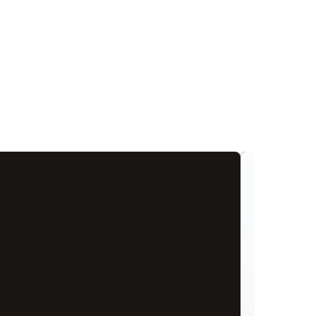
，磨得
春。 為什麼這款茶能讓新手與老茶客都
篇文章將帶你
的是咖
著迷？今天宜龍EILONG®帶你用感官認
遠。目錄一、
機該怎
識這款充滿生命力的「茶界混血兒」。
不一樣二、製
對你的
文章目錄一、四季春是什麼茶？揭開四
是穩一點三、
一台磨
季春的自然起源二、為什麼大家都說它
來的質感四、
磨豆機
有「梔子花香」？解析口感特色三、怎
陶瓷難產？結
：新手選
麼泡最好喝？掌握沖泡溫度與時間的黃
見的選擇一、
題：手
金比例四、萬能基底！為什麼手搖飲店
不一樣在陶瓷
總結：
都愛四季春？五、結語：日常生活中最
還什麼都看不
開始
溫暖的陪伴一、四季春是什麼茶？揭開
高嶺土、瓷石
搖」，
四季春的自然起源說起四季春的誕生，
的純度與穩定
會問：
其實是個浪漫的意外。它不是科學家在
雜質多、顆粒
新手初
實驗室配種出來的，而是大自然的「隨
點與變形；高
，其實
機創作」。早在幾十年前，台北木柵的
料，質地緻密
刀口上
茶園裡，茶農 張文輝（人稱：大頭輝）
雜的釉藥工法。
更高級
發現有一株茶樹特別頑強：不論冬天多
論： 陶瓷的價
出來的
冷、夏天多熱，它都能長得朝氣蓬勃。
穩定度」就已
均勻，
後來這款茶被茶農 李彩云 帶到了南投名
的取捨：快一