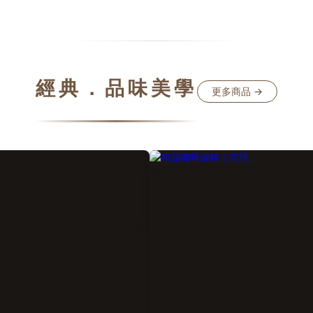
送「有品味」禮物卻怕繁瑣的您設
磨得太粗容易萃取不足味道太淡
結合頂尖咖啡器具推薦與手沖咖啡
太細容易過萃雜味太多，最麻煩
薦，讓收禮者輕鬆享受職人咖啡風
啡研磨得有粗有細。第一支磨豆
目錄一、為什麼咖啡禮盒是 2026
麼選？花 3 分鐘帶你認識如何選
送禮首選？二、宜龍咖啡禮盒：當
「咖啡初戀」。文章目錄一、第
經典．品味美學
手沖玻璃壺遇上頂級莊園豆三、咖
豆機推薦使用「手搖」，與電動
更多商品 →
具推薦：點亮空間的「新東方」美
差別在哪？二、2026 避坑指南
、常見問題 FAQ：關於咖啡禮盒挑
購不踩雷的 3 大重點三、常見問
心機五、結語：用一份禮物，傳遞
搖磨豆機新手推薦哪一款？四、
溫度的品味一、為什麼咖啡禮盒是
你的第一杯專業手沖，就從這裡
6 年的送禮首選？觀察這幾年的生活
一、第一台磨豆機推薦使用「手
，熱愛咖啡、追求手沖風味的人正
與電動磨豆機差別在哪？很多人
爆發性的成長。咖啡不僅是顯學，
「買電動的不是更省事嗎？」但
表了一個人的生活態度。因此，送
入門的情況下，選對手搖磨豆機
兼具質感與實用的咖啡禮盒，絕對
是更有智慧的投資：💡 預算花在
進心坎裡。宜龍EILONG® 的日初
同樣的預算，手搖磨豆機能給你
啡組禮盒，從極簡優雅的手沖玻璃
的「不鏽鋼CNC切割刀盤」。磨
咖啡杯到精選咖啡豆一應俱全，不
咖啡粉末比同價位的電動款更加