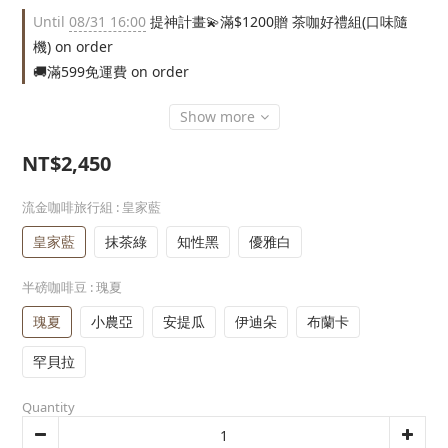
Until
08/31 16:00
提神計畫💫滿$1200贈 茶咖好禮組(口味隨
機) on order
🚚滿599免運費 on order
Show more
NT$2,450
流金咖啡旅行組
: 皇家藍
皇家藍
抹茶綠
知性黑
優雅白
半磅咖啡豆
: 瑰夏
瑰夏
小農亞
安提瓜
伊迪朵
布蘭卡
罕貝拉
Quantity