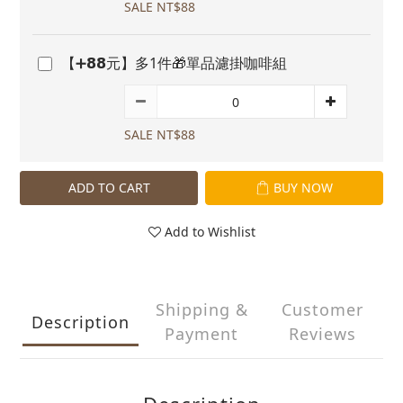
SALE NT$88
【➕𝟴𝟴元】多1件🎁單品濾掛咖啡組
SALE NT$88
ADD TO CART
BUY NOW
Add to Wishlist
Shipping &
Customer
Description
Payment
Reviews