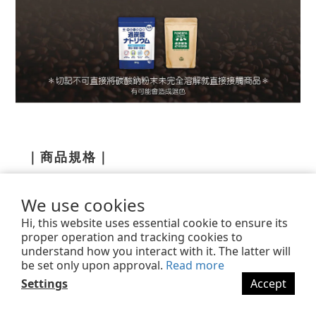
｜商品規格｜
We use cookies
產品內容
手沖咖啡組 + 半磅咖啡豆
Hi, this website uses essential cookie to ensure its
瓷器、304不鏽鋼、皮革、布包、布巾、單品咖
proper operation and tracking cookies to
規格說明
啡
understand how you interact with it. The latter will
be set only upon approval.
Read more
商品容量
220ml ±5%
Settings
Accept
BUY NOW
禮盒重量
1500g ±5%