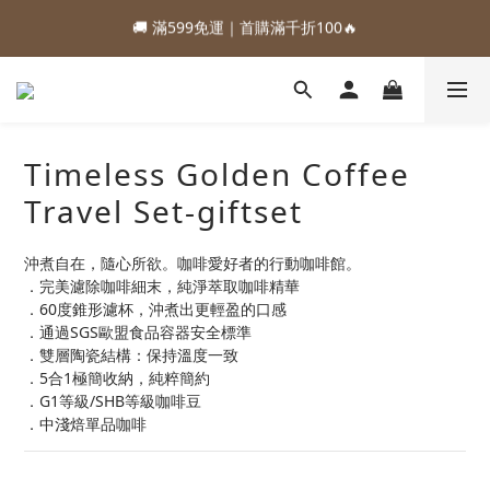
1
1
1
1
2
2
2
2
2
2
7
7
3
3
3
3
5
5
6
6
6
7
7
:
:
:
:
:
:
0
0
0
0
1
1
1
1
1
1
6
6
2
2
2
2
88加購優惠⏰即將結束
88加購優惠⏰即將結束
4
4
5
5
5
6
6
Days
Days
Hours
Hours
Minutes
Minutes
Seconds
Seconds
0
0
0
0
0
0
5
5
1
1
1
1
3
3
4
4
4
9
5
5
4
4
0
0
0
0
🚚 滿599免運｜首購滿千折100🔥
2
2
3
3
3
8
4
4
3
3
1
1
2
2
2
7
3
3
2
2
:
:
:
0
0
1
1
1
6
2
2
88加購優惠⏰即將結束
1
1
Days
Hours
Minutes
Seconds
0
0
0
5
1
1
Timeless Golden Coffee
0
0
4
0
0
Travel Set-giftset
3
2
1
沖煮自在，隨心所欲。咖啡愛好者的行動咖啡館。
0
．完美濾除咖啡細末，純淨萃取咖啡精華
．60度錐形濾杯，沖煮出更輕盈的口感
．通過SGS歐盟食品容器安全標準
．雙層陶瓷結構：保持溫度一致
．5合1極簡收納，純粹簡約
．G1等級/SHB等級咖啡豆
．中淺焙單品咖啡