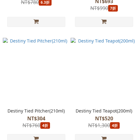
NT$693
NT$780
6.3折
NT$990
7折
Destiny Tied Pitcher(210ml)
Destiny Tied Teapot(200ml)
NT$304
NT$520
NT$760
NT$1,300
4折
4折