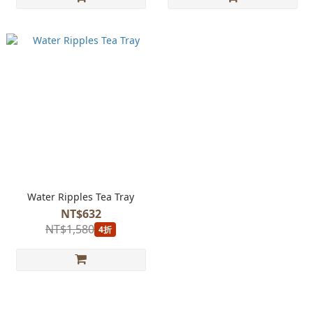
Water Ripples Tea Tray
NT$632
NT$1,580
4折