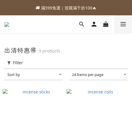
1
5
1
7
5
1
6
3
7
3
9
7
3
8
2
4
2
3
7
:
:
:
0
4
0
6
4
0
5
9
88加購優惠⏰即將結束
🚚 滿599免運｜首購滿千折100🔥
2
6
2
8
6
2
7
1
3
1
2
6
Days
Hours
Minutes
Seconds
3
5
3
4
8
1
5
1
7
5
1
6
0
2
0
1
5
2
4
2
3
7
:
:
:
0
4
0
6
4
0
5
9
88加購優惠⏰即將結束
1
0
4
1
3
1
2
6
Days
Hours
Minutes
Seconds
3
5
3
4
8
0
3
0
2
0
1
5
2
4
2
3
7
2
1
0
4
1
3
1
2
6
1
0
3
0
2
0
1
5
出清特惠🉐
0
9 products
2
1
0
4
1
0
3
Filter
0
2
1
Sort by
24 Items per page
0