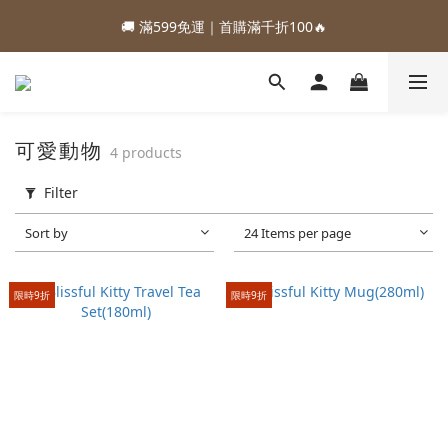
1
2
2
1
6
2
5
3
3
4
4
3
8
4
7
5
3
2
0
:
:
:
0
1
1
0
5
1
4
2
88加購優惠⏰即將結束
🚚 滿599免運｜首購滿千折100🔥
2
3
3
2
7
3
6
4
2
1
Days
Hours
Minutes
Seconds
0
0
4
0
3
1
1
2
2
1
6
2
5
3
1
0
3
2
0
:
:
:
0
1
1
0
5
1
4
2
88加購優惠⏰即將結束
0
2
1
Days
Hours
Minutes
Seconds
0
0
4
0
3
1
1
0
3
2
0
0
2
1
可愛動物
4 products
1
0
0
Filter
Sort by
24 Items per page
限時9折
限時9折